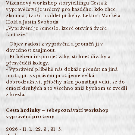
Víkendový workshop storytellingu Cesta k
vypravěčství je určený pro každého, kdo chce
zkoumat, tvořit a sdílet příběhy. Lektoři Markéta
Holá a Justin Svoboda
„Vyprávění je řemeslo, které otevírá dveře
fantazie.“
- Objev radost z vyprávění a proměň ji v
dovednost zaujmout.
- ⁠Příběhem inspiruješ žáky, strhneš diváky a
přesvědčíš kolegy.
- Vyprávění příběhů nás dokáže přenést na jiná
místa, při vyprávění prožijeme velká
dobrodružství, příběhy nám pomáhají vcítit se do
emocí druhých a to všechno aniž bychom se zvedli
z křesla.
Cesta hrdinky – sebepoznávací workshop
vyprávění pro ženy
2026 - 11. 1., 22. 3., 31. 5.