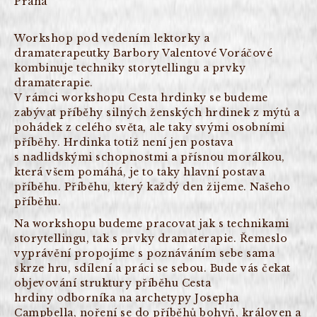
Praha
Workshop pod vedením lektorky a
dramaterapeutky Barbory Valentové Voráčové
kombinuje techniky storytellingu a prvky
dramaterapie.
V rámci workshopu Cesta hrdinky se budeme
zabývat příběhy silných ženských hrdinek z mýtů a
pohádek z celého světa, ale taky svými osobními
příběhy. Hrdinka totiž není jen postava
s nadlidskými schopnostmi a přísnou morálkou,
která všem pomáhá, je to taky hlavní postava
příběhu. Příběhu, který každý den žijeme. Našeho
příběhu.
Na workshopu budeme pracovat jak s technikami
storytellingu, tak s prvky dramaterapie. Řemeslo
vyprávění propojíme s poznáváním sebe sama
skrze hru, sdílení a práci se sebou. Bude vás čekat
objevování struktury příběhu Cesta
hrdiny odborníka na archetypy Josepha
Campbella, noření se do příběhů bohyň, královen a