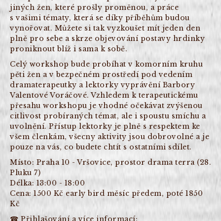
jiných žen, které prošly proměnou, a práce
s vašimi tématy, která se díky příběhům budou
vynořovat. Můžete si tak vyzkoušet mít jeden den
plně pro sebe a skrze objevování postavy hrdinky
proniknout blíž i sama k sobě.
Celý workshop bude probíhat v komorním kruhu
pěti žen a v bezpečném prostředí pod vedením
dramaterapeutky a lektorky vyprávění Barbory
Valentové Voráčové. Vzhledem k terapeutickému
přesahu workshopu je vhodné očekávat zvýšenou
citlivost probíraných témat, ale i spoustu smíchu a
uvolnění. Přístup lektorky je plně s respektem ke
všem členkám, všecny aktivity jsou dobrovolné a je
pouze na vás, co budete chtít s ostatními sdílet.
Místo: Praha 10 - Vršovice, prostor drama terra (28.
Pluku 7)
Délka: 13:00 - 18:00
Cena: 1500 Kč early bird měsíc předem, poté 1850
Kč
☎︎ Přihlašování a více informací: