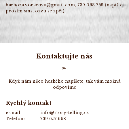
barbora.voracova@gmail.com, 739 068 758 (napište
prosím sms, ozvu se zpět).
Kontaktujte nás
Když nám něco hezkého napíšete, tak vám možná
odpovíme
Rychlý kontakt
e-mail
info@story-telling.cz
Telefon:
739 657 668